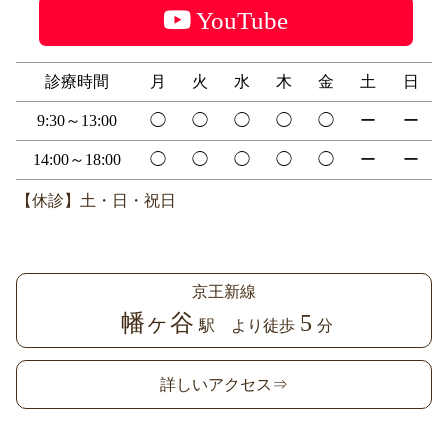
YouTube
診療時間
月
火
水
木
金
土
日
9:30～13:00
◯
◯
◯
◯
◯
ー
ー
14:00～18:00
◯
◯
◯
◯
◯
ー
ー
【休診】土・日・祝日
京王新線
幡ヶ谷
5
駅 より徒歩
分
詳しいアクセス⇒