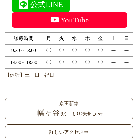
公式LINE
YouTube
診療時間
月
火
水
木
金
土
日
9:30～13:00
◯
◯
◯
◯
◯
ー
ー
14:00～18:00
◯
◯
◯
◯
◯
ー
ー
【休診】土・日・祝日
京王新線
幡ヶ谷
5
駅 より徒歩
分
詳しいアクセス⇒