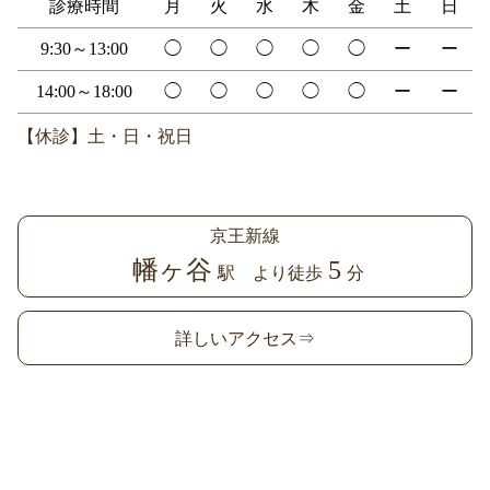
診療時間
月
火
水
木
金
土
日
9:30～13:00
◯
◯
◯
◯
◯
ー
ー
14:00～18:00
◯
◯
◯
◯
◯
ー
ー
【休診】土・日・祝日
京王新線
幡ヶ谷
5
駅 より徒歩
分
詳しいアクセス⇒