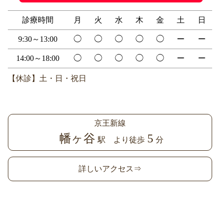
診療時間
月
火
水
木
金
土
日
9:30～13:00
◯
◯
◯
◯
◯
ー
ー
14:00～18:00
◯
◯
◯
◯
◯
ー
ー
【休診】土・日・祝日
京王新線
幡ヶ谷
5
駅 より徒歩
分
詳しいアクセス⇒