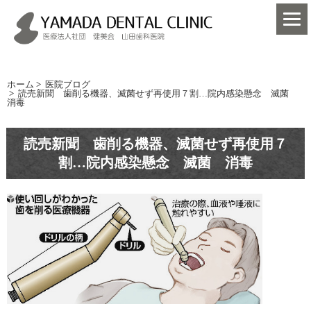
ホーム
>
医院ブログ
>
読売新聞 歯削る機器、滅菌せず再使用７割…院内感染懸念 滅菌
消毒
読売新聞 歯削る機器、滅菌せず再使用７
割…院内感染懸念 滅菌 消毒