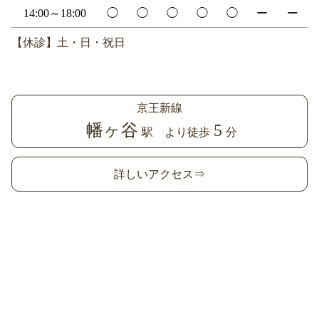
14:00～18:00
◯
◯
◯
◯
◯
ー
ー
【休診】土・日・祝日
京王新線
幡ヶ谷
5
駅 より徒歩
分
詳しいアクセス⇒