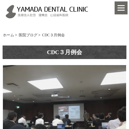
ホーム
>
医院ブログ
>
CDC３月例会
CDC３月例会