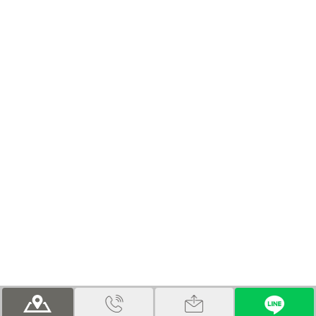
© 医療法人社団健美会 山田歯科医院 幡ヶ谷（新宿・渋谷近く）の歯