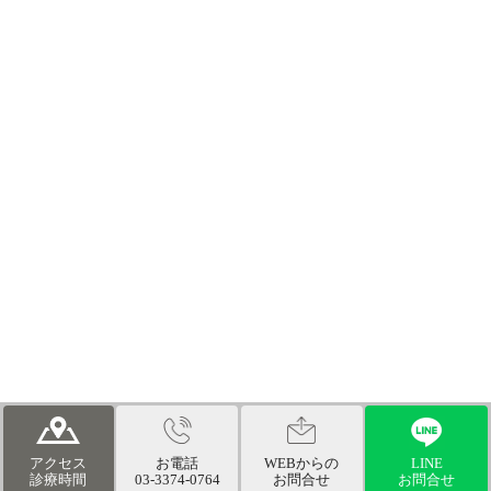
© 医療法人社団健美会 山田歯科医院 幡ヶ谷（新宿・渋谷近く）の歯
医者なら、渋谷で45年。1日10人に限定。治療がなくなる「最後の歯科
アクセス
お電話
WEBからの
LINE
医」で評判の、当院まで
診療時間
03-3374-0764
お問合せ
お問合せ