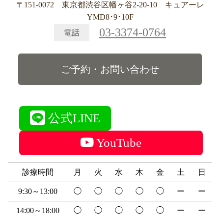
〒151-0072 東京都渋谷区幡ヶ谷2-20-10 キュアーレ
YMD8･9･10F
03-3374-0764
電話
ご予約・お問い合わせ
公式LINE
YouTube
診療時間
月
火
水
木
金
土
日
9:30～13:00
◯
◯
◯
◯
◯
ー
ー
14:00～18:00
◯
◯
◯
◯
◯
ー
ー