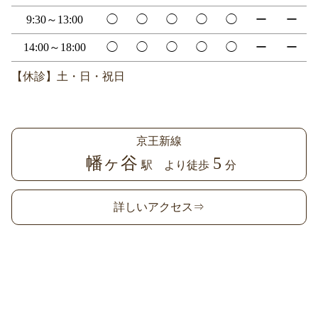
9:30～13:00
◯
◯
◯
◯
◯
ー
ー
14:00～18:00
◯
◯
◯
◯
◯
ー
ー
【休診】土・日・祝日
京王新線
幡ヶ谷
5
駅 より徒歩
分
詳しいアクセス⇒