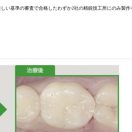
厳しい基準の審査で合格したわずか2社の精鋭技工所にのみ製作