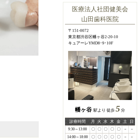
医療法人社団健美会
山田歯科医院
〒151-0072
東京都渋谷区幡ヶ谷2-20-10
キュアーレYMD8･9･10F
5
幡ヶ谷
駅より 徒歩
分
診療時間
月
火
水
木
金
土
日
9:30～13:00
〇
〇
〇
〇
〇
－
－
14:00～18:00
〇
〇
〇
〇
〇
－
－